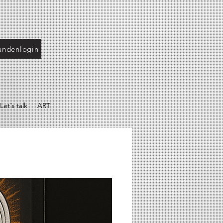
undenlogin
Let´s talk
ART