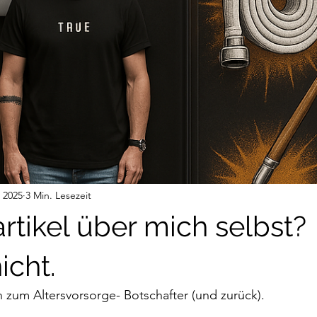
. 2025
3 Min. Lesezeit
rtikel über mich selbst?
cht.
um Altersvorsorge- Botschafter (und zurück).