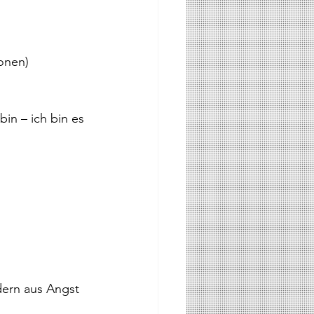
ionen)
in – ich bin es 
dern aus Angst 