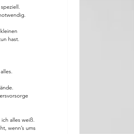
speziell.
 notwendig.
kleinen 
tun hast.
lles. 
wände.
tersvorsorge 
ich alles weiß.
cht, wenn’s ums 