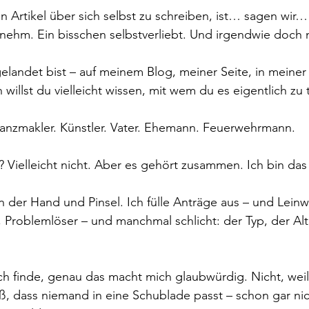
n Artikel über sich selbst zu schreiben, ist… sagen wir… 
nehm. Ein bisschen selbstverliebt. Und irgendwie doch
landet bist – auf meinem Blog, meiner Seite, in meiner 
 willst du vielleicht wissen, mit wem du es eigentlich zu 
nanzmakler. Künstler. Vater. Ehemann. Feuerwehrmann.
Vielleicht nicht. Aber es gehört zusammen. Ich bin das a
in der Hand und Pinsel. Ich fülle Anträge aus – und Lein
r, Problemlöser – und manchmal schlicht: der Typ, der Al
h finde, genau das macht mich glaubwürdig. Nicht, weil 
ß, dass niemand in eine Schublade passt – schon gar ni