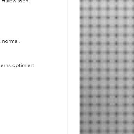
 Halbwissen, 
z normal.
erns optimiert 