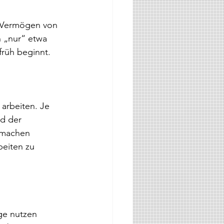
in Vermögen von 
n „nur“ etwa 
früh beginnt.
 arbeiten. Je 
rd der 
 machen 
beiten zu 
ge nutzen 