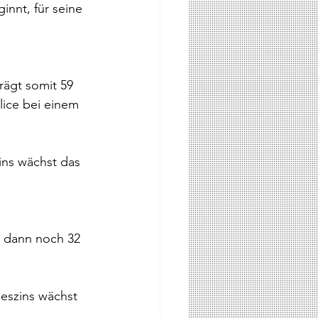
innt, für seine 
rägt somit 59 
lice bei einem 
ins wächst das 
t dann noch 32 
seszins wächst 