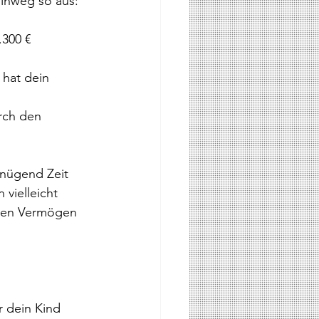
hinweg so aus:
.300 € 
 hat dein 
rch den 
enügend Zeit 
vielleicht 
chen Vermögen 
r dein Kind 