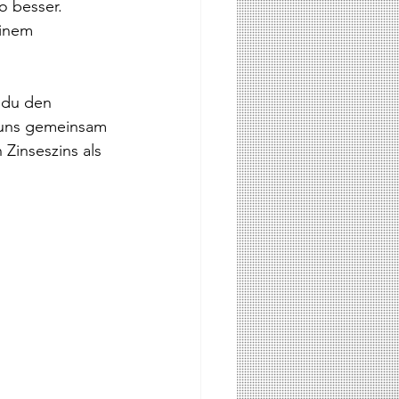
o besser. 
inem 
 du den 
s uns gemeinsam 
 Zinseszins als 