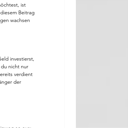
chtest, ist 
n diesem Beitrag 
mögen wachsen 
ld investierst, 
du nicht nur 
ereits verdient 
änger der 
 