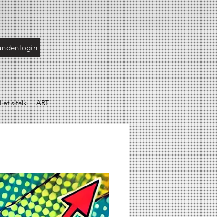
undenlogin
Let´s talk
ART