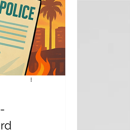
-
ird