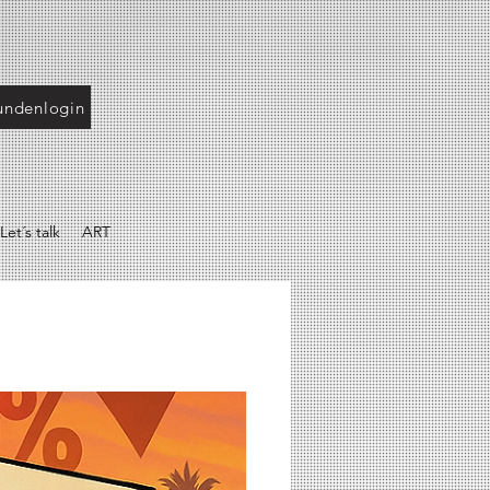
undenlogin
Let´s talk
ART