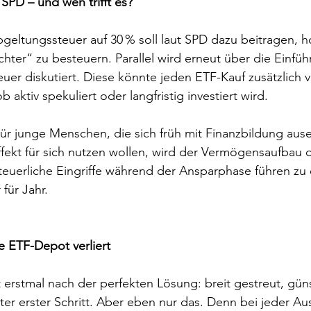
SPD – und wen trifft es?
eltungssteuer auf 30 % soll laut SPD dazu beitragen, h
chter“ zu besteuern. Parallel wird erneut über die Einfüh
euer diskutiert. Diese könnte jeden ETF-Kauf zusätzlich v
aktiv spekuliert oder langfristig investiert wird.
Für junge Menschen, die sich früh mit Finanzbildung aus
fekt für sich nutzen wollen, wird der Vermögensaufbau d
steuerliche Eingriffe während der Ansparphase führen zu
 für Jahr.
e ETF-Depot verliert
erstmal nach der perfekten Lösung: breit gestreut, günst
uter erster Schritt. Aber eben nur das. Denn bei jeder Au