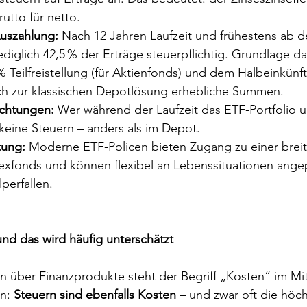
utto für netto.
Auszahlung:
 Nach 12 Jahren Laufzeit und frühestens ab d
iglich 42,5 % der Erträge steuerpflichtig. Grundlage daf
 Teilfreistellung (für Aktienfonds) und dem Halbeinkünft
ich zur klassischen Depotlösung erhebliche Summen.
ichtungen:
 Wer während der Laufzeit das ETF-Portfolio um
 keine Steuern – anders als im Depot.
tung:
 Moderne ETF-Policen bieten Zugang zu einer brei
dexfonds und können flexibel an Lebenssituationen ange
perfallen.
nd das wird häufig unterschätzt
en über Finanzprodukte steht der Begriff „Kosten“ im Mi
n: 
Steuern sind ebenfalls Kosten
 – und zwar oft die höc