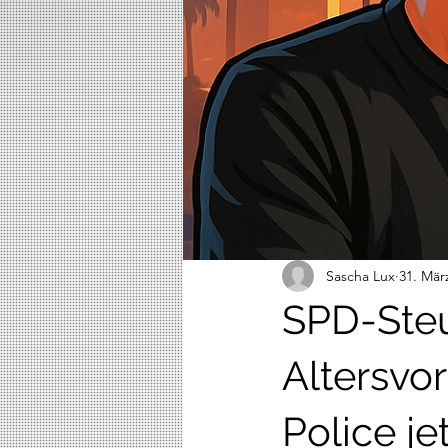
Sascha Lux
31. Mär
SPD-Steu
Altersvo
Police j