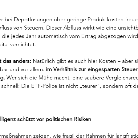
r bei Depotlösungen über geringe Produktkosten freue
fluss von Steuern. Dieser Abfluss wirkt wie eine unsicht
ie jedes Jahr automatisch vom Ertrag abgezogen wird 
ital vernichtet.
t das anders:
 Natürlich gibt es auch hier Kosten – aber s
rbar und vor allem: 
im Verhältnis zur eingesparten Steuerl
g.
 Wer sich die Mühe macht, eine saubere Vergleichsre
 schnell: Die ETF-Police ist nicht „teurer“, sondern oft de
elligenz schützt vor politischen Risiken
rmaßnahmen zeigen, wie fragil der Rahmen für langfrist