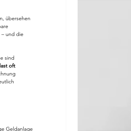
n, übersehen 
bare 
– und die 
ie sind 
ast oft 
chnung 
utlich 
ige Geldanlage 