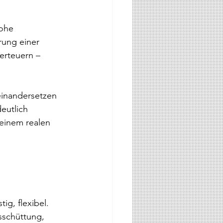
ohe 
rung einer 
erteuern – 
einandersetzen 
eutlich 
 einem realen 
ig, flexibel. 
sschüttung, 