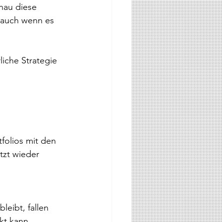
nau diese 
 auch wenn es 
liche Strategie 
folios mit den 
tzt wieder 
leibt, fallen 
kt kann 