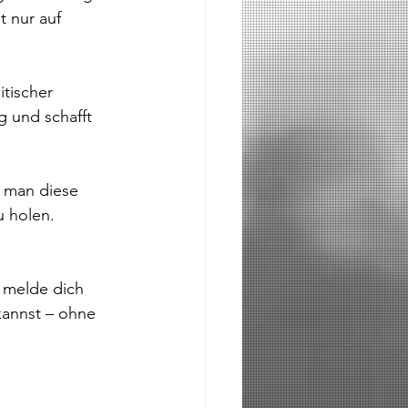
t nur auf 
itischer 
g und schafft 
e man diese 
u holen.
 melde dich 
kannst – ohne 