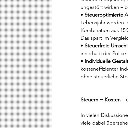
ungestört wirken – br
• 
Steueroptimierte 
Lebensjahr werden led
Kombination aus 15 %
Das spart im Vergle
• 
Steuerfreie Umsch
innerhalb der Police
• 
Individuelle Gestal
kosteneffizienter In
ohne steuerliche Stol
Steuern = Kosten – u
In vielen Diskussion
viele dabei übersehe