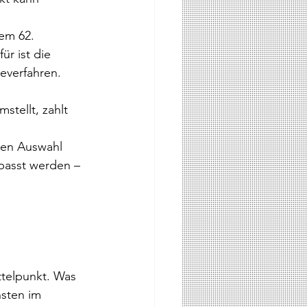
em 62. 
ür ist die 
everfahren. 
stellt, zahlt 
ten Auswahl 
passt werden – 
ttelpunkt. Was 
hsten im 