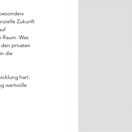
 besonders 
nzielle Zukunft 
uf 
im Raum. Was 
 den privaten 
n die 
icklung hart. 
g wertvolle 