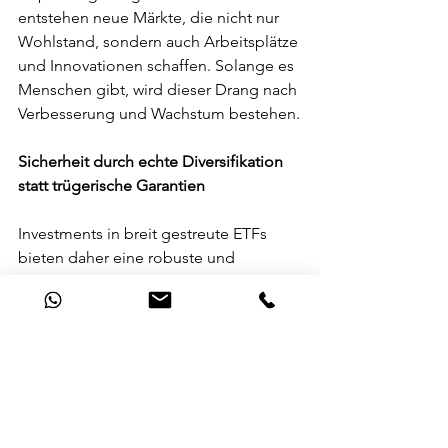
entstehen neue Märkte, die nicht nur 
Wohlstand, sondern auch Arbeitsplätze 
und Innovationen schaffen. Solange es 
Menschen gibt, wird dieser Drang nach 
Verbesserung und Wachstum bestehen.
Sicherheit durch echte Diversifikation 
statt trügerische Garantien
Investments in breit gestreute ETFs 
bieten daher eine robuste und 
langfristige Möglichkeit zur 
Vermögenssicherung und -
vermehrung. Statt auf garantierte 
Produkte zu setzen, die das Kapital 
stagnieren lassen, nutzt man mit 
globalen ETFs die Kraft der Wirtschaft 
und der menschlichen Innovation. Und 